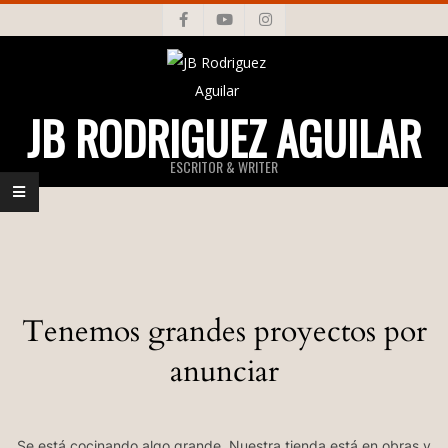
Skip
to
content
JB RODRIGUEZ AGUILAR
ESCRITOR & WRITER
Primary
Navigation
Menu
Tenemos grandes proyectos por
anunciar
Se está cocinando algo grande. Nuestra tienda está en obras y