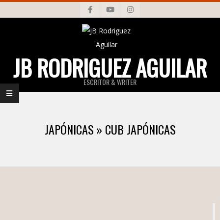
Skip
to
content
JB RODRIGUEZ AGUILAR
ESCRITOR & WRITER
Primary
Navigation
JAPÓNICAS »
CUB JAPÓNICAS
Menu