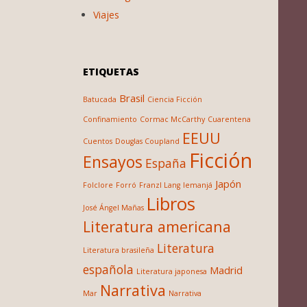
Viajes
ETIQUETAS
Brasil
Batucada
Ciencia Ficción
Confinamiento
Cormac McCarthy
Cuarentena
EEUU
Cuentos
Douglas Coupland
Ficción
Ensayos
España
Japón
Folclore
Forró
Franzl Lang
Iemanjá
Libros
José Ángel Mañas
Literatura americana
Literatura
Literatura brasileña
española
Madrid
Literatura japonesa
Narrativa
Mar
Narrativa