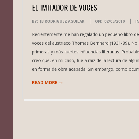
EL IMITADOR DE VOCES
2010-
BY:
JB RODRIGUEZ AGUILAR
ON:
02/05/2010
IN
05-
Recientemente me han regalado un pequeño libro de r
02
voces del austriaco Thomas Bernhard (1931-89). No v
primeras y más fuertes influencias literarias. Probab
creo que, en mi caso, fue a raíz de la lectura de alg
en forma de obra acabada. Sin embargo, como ocurre
READ MORE →