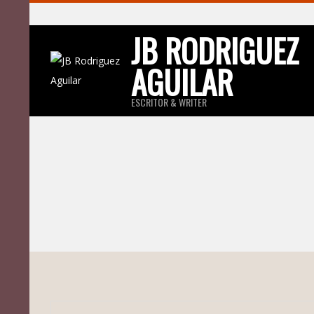
Skip
to
JB RODRIGUEZ
content
AGUILAR
ESCRITOR & WRITER