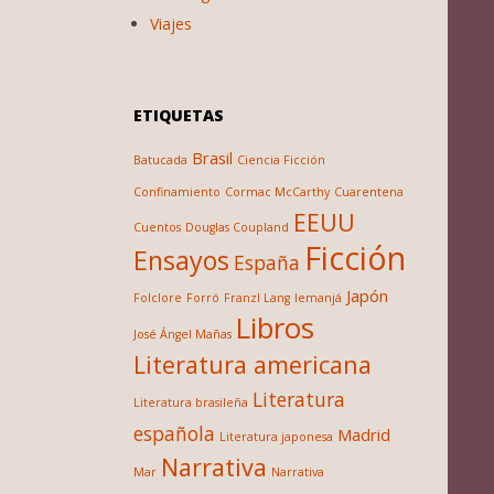
Viajes
ETIQUETAS
Brasil
Batucada
Ciencia Ficción
Confinamiento
Cormac McCarthy
Cuarentena
EEUU
Cuentos
Douglas Coupland
Ficción
Ensayos
España
Japón
Folclore
Forró
Franzl Lang
Iemanjá
Libros
José Ángel Mañas
Literatura americana
Literatura
Literatura brasileña
española
Madrid
Literatura japonesa
Narrativa
Mar
Narrativa