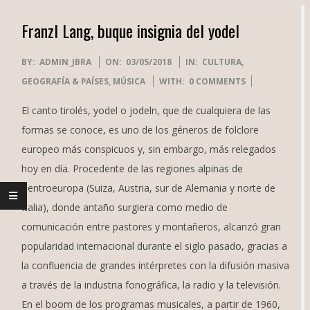
Franzl Lang, buque insignia del yodel
2018-
BY:
ADMIN_JBRA
ON:
03/05/2018
IN:
CULTURA
,
05-
GEOGRAFÍA & PAÍSES
,
MÚSICA
WITH:
0 COMMENTS
03
El canto tirolés, yodel o jodeln, que de cualquiera de las
formas se conoce, es uno de los géneros de folclore
europeo más conspicuos y, sin embargo, más relegados
hoy en día. Procedente de las regiones alpinas de
Centroeuropa (Suiza, Austria, sur de Alemania y norte de
Italia), donde antaño surgiera como medio de
comunicación entre pastores y montañeros, alcanzó gran
popularidad internacional durante el siglo pasado, gracias a
la confluencia de grandes intérpretes con la difusión masiva
a través de la industria fonográfica, la radio y la televisión.
En el boom de los programas musicales, a partir de 1960,