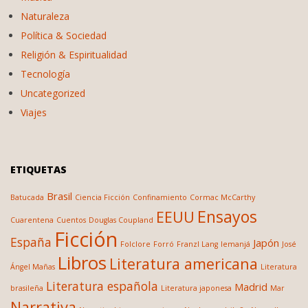
Naturaleza
Política & Sociedad
Religión & Espiritualidad
Tecnología
Uncategorized
Viajes
ETIQUETAS
Brasil
Batucada
Ciencia Ficción
Confinamiento
Cormac McCarthy
Ensayos
EEUU
Cuarentena
Cuentos
Douglas Coupland
Ficción
España
Japón
Folclore
Forró
Franzl Lang
Iemanjá
José
Libros
Literatura americana
Ángel Mañas
Literatura
Literatura española
Madrid
brasileña
Literatura japonesa
Mar
Narrativa