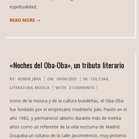
espiritualidad,
READ MORE →
«Noches del Oba-Oba», un tributo literario
2021-
BY:
ADMIN_JBRA
ON:
09/06/2021
IN:
CULTURA
,
06-
LITERATURA
,
MÚSICA
WITH:
2 COMMENTS
09
Icono de la música y de la cultura brasileñas, el Oba-Oba
fue fundado por el empresario madrileño Julio Pavón en el
año 1982, y permaneció abierto durante más de treinta
años como un referente de la vida nocturna de Madrid.
Ocupaba un sótano de la calle Jacometrezo, muy próximo