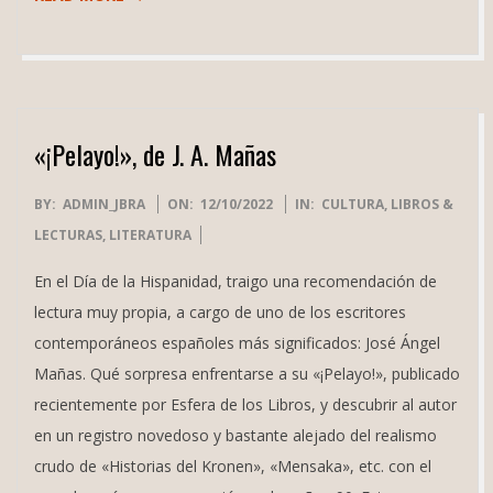
«¡Pelayo!», de J. A. Mañas
2022-
BY:
ADMIN_JBRA
ON:
12/10/2022
IN:
CULTURA
,
LIBROS &
10-
LECTURAS
,
LITERATURA
12
En el Día de la Hispanidad, traigo una recomendación de
lectura muy propia, a cargo de uno de los escritores
contemporáneos españoles más significados: José Ángel
Mañas. Qué sorpresa enfrentarse a su «¡Pelayo!», publicado
recientemente por Esfera de los Libros, y descubrir al autor
en un registro novedoso y bastante alejado del realismo
crudo de «Historias del Kronen», «Mensaka», etc. con el