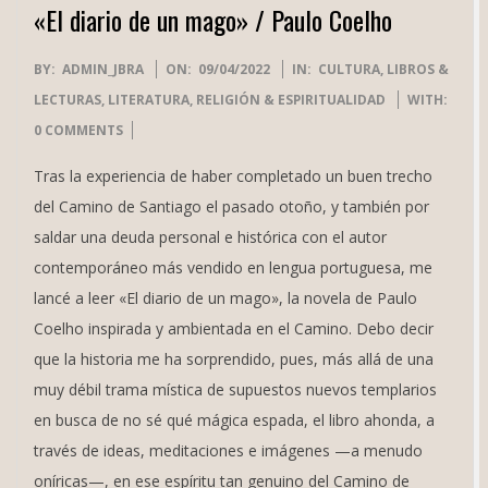
«El diario de un mago» / Paulo Coelho
2022-
BY:
ADMIN_JBRA
ON:
09/04/2022
IN:
CULTURA
,
LIBROS &
04-
LECTURAS
,
LITERATURA
,
RELIGIÓN & ESPIRITUALIDAD
WITH:
09
0 COMMENTS
Tras la experiencia de haber completado un buen trecho
del Camino de Santiago el pasado otoño, y también por
saldar una deuda personal e histórica con el autor
contemporáneo más vendido en lengua portuguesa, me
lancé a leer «El diario de un mago», la novela de Paulo
Coelho inspirada y ambientada en el Camino. Debo decir
que la historia me ha sorprendido, pues, más allá de una
muy débil trama mística de supuestos nuevos templarios
en busca de no sé qué mágica espada, el libro ahonda, a
través de ideas, meditaciones e imágenes —a menudo
oníricas—, en ese espíritu tan genuino del Camino de