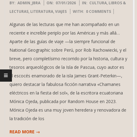
2026-
BY:
ADMIN_JBRA
ON:
07/01/2026
IN:
CULTURA
,
LIBROS &
01-
LECTURAS
,
LITERATURA
,
VIAJES
WITH:
0 COMMENTS
07
Algunas de las lecturas que me han acompañado en un
reciente e increíble periplo por las Américas y más allá…
Aparte de las guías de viaje —la siempre funcional de
National Geographic sobre Perú, por Rob Rachowiecki, y el
breve, pero completísimo recorrido por la historia, cultura y
tesoros arqueológicos de la Isla de Pascua, cuyo autor es
el escocés enamorado de la isla James Grant-Peterkin—,
quiero destacar la fabulosa ficción narrativa «Chamanes
eléctricos en la fiesta del sol», de la escritora ecuatoriana
Mónica Ojeda, publicada por Random House en 2023.
Mónica Ojeda es una muy joven heredera y renovadora de
la tradición de los
READ MORE →