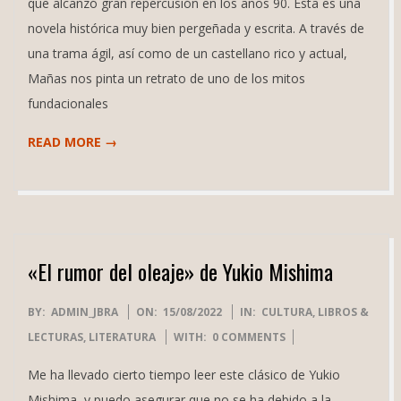
que alcanzó gran repercusión en los años 90. Esta es una
novela histórica muy bien pergeñada y escrita. A través de
una trama ágil, así como de un castellano rico y actual,
Mañas nos pinta un retrato de uno de los mitos
fundacionales
READ MORE →
«El rumor del oleaje» de Yukio Mishima
2022-
BY:
ADMIN_JBRA
ON:
15/08/2022
IN:
CULTURA
,
LIBROS &
08-
LECTURAS
,
LITERATURA
WITH:
0 COMMENTS
15
Me ha llevado cierto tiempo leer este clásico de Yukio
Mishima, y puedo asegurar que no se ha debido a la