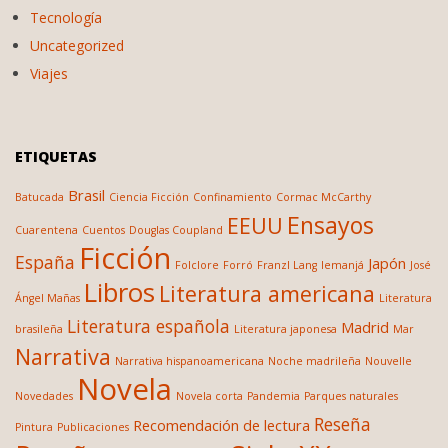
Tecnología
Uncategorized
Viajes
ETIQUETAS
Brasil
Batucada
Ciencia Ficción
Confinamiento
Cormac McCarthy
Ensayos
EEUU
Cuarentena
Cuentos
Douglas Coupland
Ficción
España
Japón
Folclore
Forró
Franzl Lang
Iemanjá
José
Libros
Literatura americana
Ángel Mañas
Literatura
Literatura española
Madrid
brasileña
Literatura japonesa
Mar
Narrativa
Narrativa hispanoamericana
Noche madrileña
Nouvelle
Novela
Novedades
Novela corta
Pandemia
Parques naturales
Reseña
Recomendación de lectura
Pintura
Publicaciones