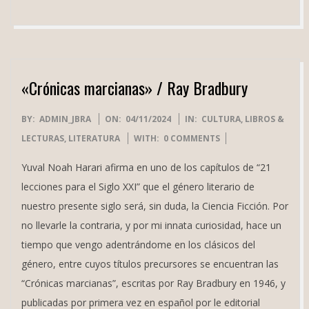
«Crónicas marcianas» / Ray Bradbury
2024-
BY:
ADMIN_JBRA
ON:
04/11/2024
IN:
CULTURA
,
LIBROS &
11-
LECTURAS
,
LITERATURA
WITH:
0 COMMENTS
04
Yuval Noah Harari afirma en uno de los capítulos de “21
lecciones para el Siglo XXI” que el género literario de
nuestro presente siglo será, sin duda, la Ciencia Ficción. Por
no llevarle la contraria, y por mi innata curiosidad, hace un
tiempo que vengo adentrándome en los clásicos del
género, entre cuyos títulos precursores se encuentran las
“Crónicas marcianas”, escritas por Ray Bradbury en 1946, y
publicadas por primera vez en español por le editorial