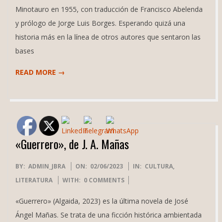
Minotauro en 1955, con traducción de Francisco Abelenda
y prólogo de Jorge Luis Borges. Esperando quizá una
historia más en la línea de otros autores que sentaron las
bases
READ MORE →
«Guerrero», de J. A. Mañas
2023-
BY:
ADMIN_JBRA
ON:
02/06/2023
IN:
CULTURA
,
06-
LITERATURA
WITH:
0 COMMENTS
02
«Guerrero» (Algaida, 2023) es la última novela de José
Ángel Mañas. Se trata de una ficción histórica ambientada