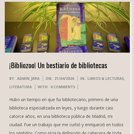
¡Bibliozoo! Un bestiario de bibliotecas
2026-
BY:
ADMIN_JBRA
ON:
21/04/2026
IN:
LIBROS & LECTURAS
,
04-
LITERATURA
WITH:
0 COMMENTS
21
Hubo un tiempo en que fui bibliotecario, primero de una
biblioteca especializada en leyes, y luego durante casi
catorce años, en una biblioteca pública de Madrid, mi
ciudad. Fue un trabajo que me curtió y enriqueció en todos
los sentidos. Como reza la definición de cabecera de toda