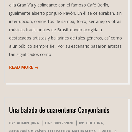
a la Gran Vía y colindante con el famoso Café Berlín,
igualmente abierto por Julio Pavón. En él se celebraban, sin
interrupción, conciertos de samba, forró, sertanejo y otras
músicas tradicionales de Brasil, dando acogida a
destacados artistas y bailarines de tales géneros, así como
a un público siempre fiel. Por su escenario pasaron artistas
tan significados como
READ MORE →
Una balada de cuarentena: Canyonlands
2020-
BY:
ADMIN_JBRA
ON:
30/12/2020
IN:
CULTURA
,
12-
GEOGRAFÍA & PAÍSES
,
LITERATURA
,
NATURALEZA
WITH:
0