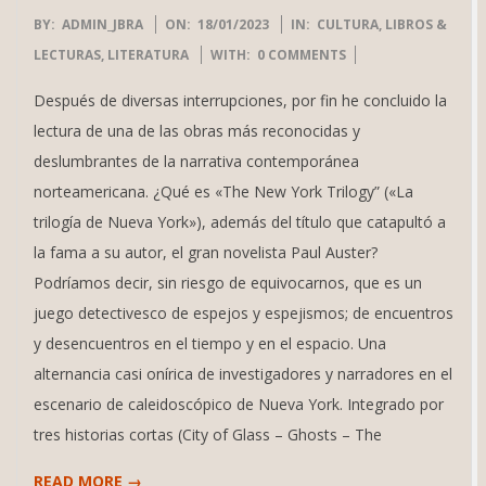
2023-
BY:
ADMIN_JBRA
ON:
18/01/2023
IN:
CULTURA
,
LIBROS &
01-
LECTURAS
,
LITERATURA
WITH:
0 COMMENTS
18
Después de diversas interrupciones, por fin he concluido la
lectura de una de las obras más reconocidas y
deslumbrantes de la narrativa contemporánea
norteamericana. ¿Qué es «The New York Trilogy” («La
trilogía de Nueva York»), además del título que catapultó a
la fama a su autor, el gran novelista Paul Auster?
Podríamos decir, sin riesgo de equivocarnos, que es un
juego detectivesco de espejos y espejismos; de encuentros
y desencuentros en el tiempo y en el espacio. Una
alternancia casi onírica de investigadores y narradores en el
escenario de caleidoscópico de Nueva York. Integrado por
tres historias cortas (City of Glass – Ghosts – The
READ MORE →