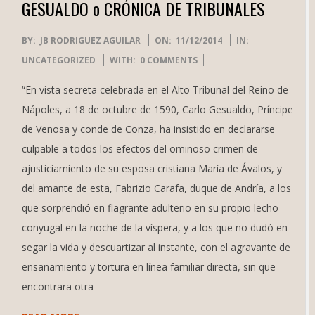
GESUALDO o CRÓNICA DE TRIBUNALES
2014-
BY:
JB RODRIGUEZ AGUILAR
ON:
11/12/2014
IN:
12-
UNCATEGORIZED
WITH:
0 COMMENTS
11
“En vista secreta celebrada en el Alto Tribunal del Reino de
Nápoles, a 18 de octubre de 1590, Carlo Gesualdo, Príncipe
de Venosa y conde de Conza, ha insistido en declararse
culpable a todos los efectos del ominoso crimen de
ajusticiamiento de su esposa cristiana María de Ávalos, y
del amante de esta, Fabrizio Carafa, duque de Andría, a los
que sorprendió en flagrante adulterio en su propio lecho
conyugal en la noche de la víspera, y a los que no dudó en
segar la vida y descuartizar al instante, con el agravante de
ensañamiento y tortura en línea familiar directa, sin que
encontrara otra