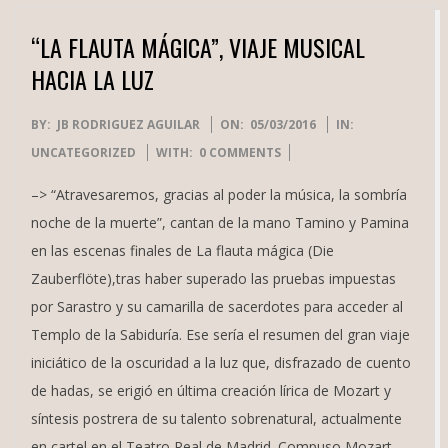
“LA FLAUTA MÁGICA”, VIAJE MUSICAL
HACIA LA LUZ
2016-
BY:
JB RODRIGUEZ AGUILAR
ON:
05/03/2016
IN:
03-
UNCATEGORIZED
WITH:
0 COMMENTS
05
–> “Atravesaremos, gracias al poder la música, la sombría
noche de la muerte”, cantan de la mano Tamino y Pamina
en las escenas finales de La flauta mágica (Die
Zauberflöte),tras haber superado las pruebas impuestas
por Sarastro y su camarilla de sacerdotes para acceder al
Templo de la Sabiduría. Ese sería el resumen del gran viaje
iniciático de la oscuridad a la luz que, disfrazado de cuento
de hadas, se erigió en última creación lírica de Mozart y
síntesis postrera de su talento sobrenatural, actualmente
en cartel en el Teatro Real de Madrid. Compuso Mozart