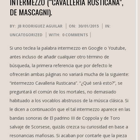
INTERMEZZO (“CAVALLERIA RUSTICANA”,
DE MASCAGNI).
2015-
BY:
JB RODRIGUEZ AGUILAR
ON:
30/01/2015
IN:
01-
UNCATEGORIZED
WITH:
0 COMMENTS
30
Si uno teclea la palabra intermezzo en Google o Youtube,
antes incluso de añadir cualquier otro término de
búsqueda, la primera referencia que por defecto le
ofrecerán ambas páginas no variará mucha de la siguiente:
“intermezzo Cavalleria Rusticana”. “¿Qué será esto?”, se
preguntará el común de los mortales, no demasiado
habituado a los vocablos abstrusos de la música clásica. Si
le dicen a continuación que el tal intermezzo aparece en las
bandas sonoras de El padrino III de Coppola y de Toro
salvaje de Scorsese, quizás crezca su curiosidad en base a
resonancias mafiosas. Si acaban por contarle que la pieza