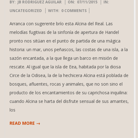
2015-
BY:
JB RODRIGUEZ AGUILAR
ON:
07/11/2015
IN:
11-
UNCATEGORIZED
WITH:
0 COMMENTS
07
Arranca con sugerente brío esta Alcina del Real. Las
melodías fugitivas de la sinfonía de apertura de Handel
pronto nos sitúan en el punto de partida de una mágica
historia: un mar, unos peñascos, las costas de una isla, a la
sazón encantada, a la que llega un barco en misión de
rescate. Al igual que la isla de Eea, habitada por la diosa
Circe de la Odisea, la de la hechicera Alcina está poblada de
bosques, afluentes, rocas y animales, que no son sino el
producto de los encantamientos de su caprichosa inquilina:
cuando Alcina se harta del disfrute sensual de sus amantes,
los
READ MORE →