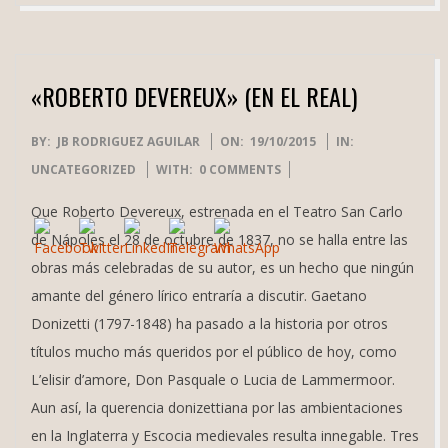
«ROBERTO DEVEREUX» (EN EL REAL)
2015-
BY:
JB RODRIGUEZ AGUILAR
ON:
19/10/2015
IN:
10-
UNCATEGORIZED
WITH:
0 COMMENTS
19
Que Roberto Devereux, estrenada en el Teatro San Carlo
de Nápoles el 28 de octubre de 1837, no se halla entre las
obras más celebradas de su autor, es un hecho que ningún
amante del género lírico entraría a discutir. Gaetano
Donizetti (1797-1848) ha pasado a la historia por otros
títulos mucho más queridos por el público de hoy, como
L’elisir d’amore, Don Pasquale o Lucia de Lammermoor.
Aun así, la querencia donizettiana por las ambientaciones
en la Inglaterra y Escocia medievales resulta innegable. Tres