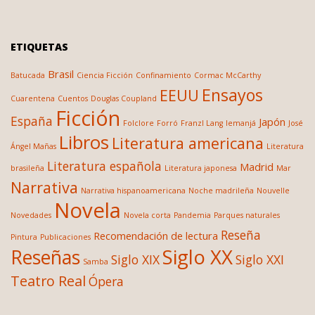
ETIQUETAS
Brasil
Batucada
Ciencia Ficción
Confinamiento
Cormac McCarthy
Ensayos
EEUU
Cuarentena
Cuentos
Douglas Coupland
Ficción
España
Japón
Folclore
Forró
Franzl Lang
Iemanjá
José
Libros
Literatura americana
Ángel Mañas
Literatura
Literatura española
Madrid
brasileña
Literatura japonesa
Mar
Narrativa
Narrativa hispanoamericana
Noche madrileña
Nouvelle
Novela
Novedades
Novela corta
Pandemia
Parques naturales
Reseña
Recomendación de lectura
Pintura
Publicaciones
Siglo XX
Reseñas
Siglo XIX
Siglo XXI
Samba
Teatro Real
Ópera