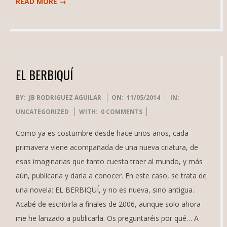
READ MORE →
EL BERBIQUÍ
2014-
BY:
JB RODRIGUEZ AGUILAR
ON:
11/05/2014
IN:
05-
UNCATEGORIZED
WITH:
0 COMMENTS
11
Como ya es costumbre desde hace unos años, cada
primavera viene acompañada de una nueva criatura, de
esas imaginarias que tanto cuesta traer al mundo, y más
aún, publicarla y darla a conocer. En este caso, se trata de
una novela: EL BERBIQUÍ, y no es nueva, sino antigua.
Acabé de escribirla a finales de 2006, aunque solo ahora
me he lanzado a publicarla. Os preguntaréis por qué… A