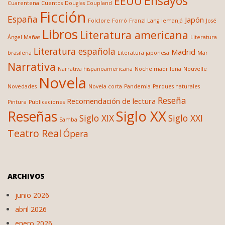
Ensayos
EEUU
Cuarentena
Cuentos
Douglas Coupland
Ficción
España
Japón
Folclore
Forró
Franzl Lang
Iemanjá
José
Libros
Literatura americana
Ángel Mañas
Literatura
Literatura española
Madrid
brasileña
Literatura japonesa
Mar
Narrativa
Narrativa hispanoamericana
Noche madrileña
Nouvelle
Novela
Novedades
Novela corta
Pandemia
Parques naturales
Reseña
Recomendación de lectura
Pintura
Publicaciones
Siglo XX
Reseñas
Siglo XIX
Siglo XXI
Samba
Teatro Real
Ópera
ARCHIVOS
junio 2026
abril 2026
enero 2026