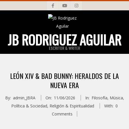
Skip
to
content
JB RODRIGUEZ AGUILAR
ESCRITOR & WRITER
Primary
Navigation
LEÓN XIV & BAD BUNNY: HERALDOS DE LA
Menu
NUEVA ERA
By:
admin_JBRA
On:
11/06/2026
In:
Filosofía
,
Música
,
Política & Sociedad
,
Religión & Espiritualidad
With:
0
Comments