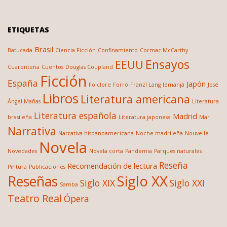
ETIQUETAS
Brasil
Batucada
Ciencia Ficción
Confinamiento
Cormac McCarthy
Ensayos
EEUU
Cuarentena
Cuentos
Douglas Coupland
Ficción
España
Japón
Folclore
Forró
Franzl Lang
Iemanjá
José
Libros
Literatura americana
Ángel Mañas
Literatura
Literatura española
Madrid
brasileña
Literatura japonesa
Mar
Narrativa
Narrativa hispanoamericana
Noche madrileña
Nouvelle
Novela
Novedades
Novela corta
Pandemia
Parques naturales
Reseña
Recomendación de lectura
Pintura
Publicaciones
Siglo XX
Reseñas
Siglo XIX
Siglo XXI
Samba
Teatro Real
Ópera