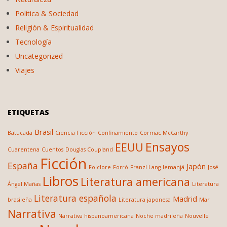
Política & Sociedad
Religión & Espiritualidad
Tecnología
Uncategorized
Viajes
ETIQUETAS
Brasil
Batucada
Ciencia Ficción
Confinamiento
Cormac McCarthy
Ensayos
EEUU
Cuarentena
Cuentos
Douglas Coupland
Ficción
España
Japón
Folclore
Forró
Franzl Lang
Iemanjá
José
Libros
Literatura americana
Ángel Mañas
Literatura
Literatura española
Madrid
brasileña
Literatura japonesa
Mar
Narrativa
Narrativa hispanoamericana
Noche madrileña
Nouvelle