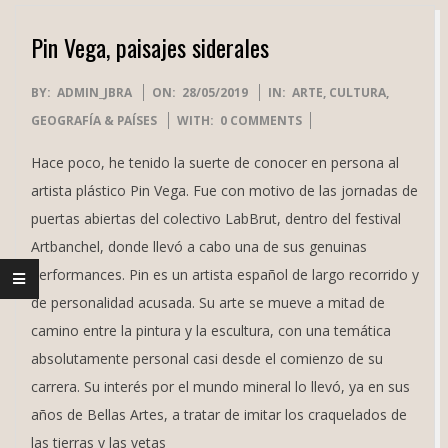
Pin Vega, paisajes siderales
2019-
BY:
ADMIN_JBRA
ON:
28/05/2019
IN:
ARTE
,
CULTURA
,
05-
GEOGRAFÍA & PAÍSES
WITH:
0 COMMENTS
28
Hace poco, he tenido la suerte de conocer en persona al
artista plástico Pin Vega. Fue con motivo de las jornadas de
puertas abiertas del colectivo LabBrut, dentro del festival
Artbanchel, donde llevó a cabo una de sus genuinas
performances. Pin es un artista español de largo recorrido y
de personalidad acusada. Su arte se mueve a mitad de
camino entre la pintura y la escultura, con una temática
absolutamente personal casi desde el comienzo de su
carrera. Su interés por el mundo mineral lo llevó, ya en sus
años de Bellas Artes, a tratar de imitar los craquelados de
las tierras y las vetas