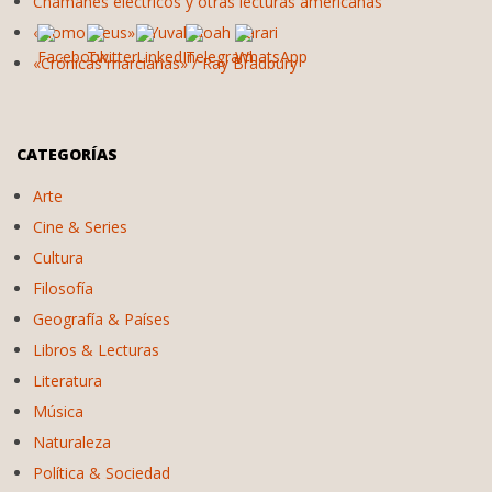
Chamanes eléctricos y otras lecturas americanas
«Homo Deus» / Yuval Noah Harari
«Crónicas marcianas» / Ray Bradbury
CATEGORÍAS
Arte
Cine & Series
Cultura
Filosofía
Geografía & Países
Libros & Lecturas
Literatura
Música
Naturaleza
Política & Sociedad