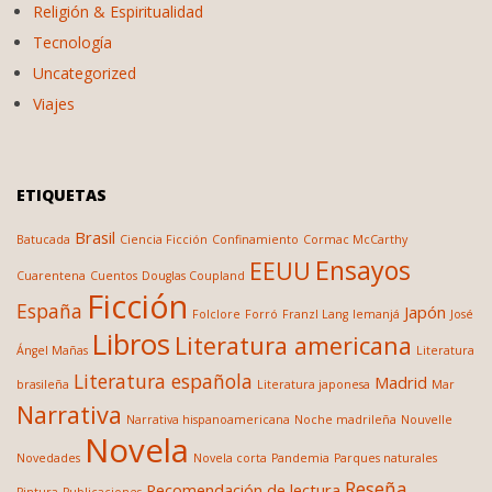
Religión & Espiritualidad
Tecnología
Uncategorized
Viajes
ETIQUETAS
Brasil
Batucada
Ciencia Ficción
Confinamiento
Cormac McCarthy
Ensayos
EEUU
Cuarentena
Cuentos
Douglas Coupland
Ficción
España
Japón
Folclore
Forró
Franzl Lang
Iemanjá
José
Libros
Literatura americana
Ángel Mañas
Literatura
Literatura española
Madrid
brasileña
Literatura japonesa
Mar
Narrativa
Narrativa hispanoamericana
Noche madrileña
Nouvelle
Novela
Novedades
Novela corta
Pandemia
Parques naturales
Reseña
Recomendación de lectura