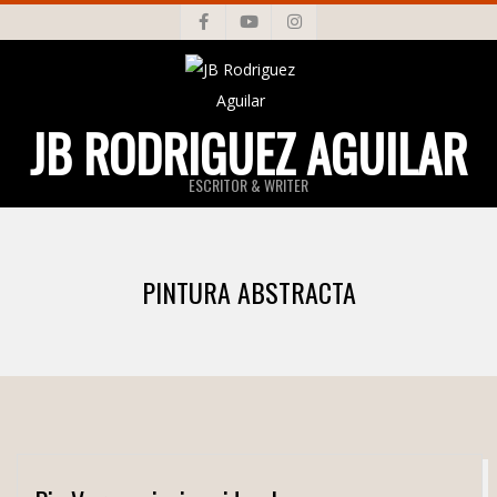
Skip
to
content
JB RODRIGUEZ AGUILAR
ESCRITOR & WRITER
Primary
Navigation
PINTURA ABSTRACTA
Menu