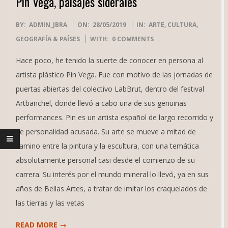
Pin Vega, paisajes siderales
2019-
BY:
ADMIN_JBRA
ON:
28/05/2019
IN:
ARTE
,
CULTURA
,
05-
GEOGRAFÍA & PAÍSES
WITH:
0 COMMENTS
28
Hace poco, he tenido la suerte de conocer en persona al
artista plástico Pin Vega. Fue con motivo de las jornadas de
puertas abiertas del colectivo LabBrut, dentro del festival
Artbanchel, donde llevó a cabo una de sus genuinas
performances. Pin es un artista español de largo recorrido y
de personalidad acusada. Su arte se mueve a mitad de
camino entre la pintura y la escultura, con una temática
absolutamente personal casi desde el comienzo de su
carrera. Su interés por el mundo mineral lo llevó, ya en sus
años de Bellas Artes, a tratar de imitar los craquelados de
las tierras y las vetas
READ MORE →