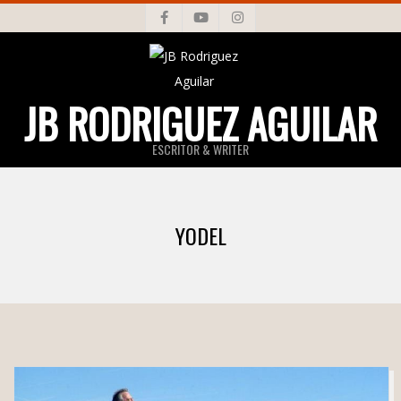
Skip
to
content
JB RODRIGUEZ AGUILAR
ESCRITOR & WRITER
Primary
Navigation
YODEL
Menu