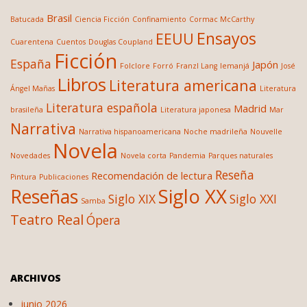
Brasil
Batucada
Ciencia Ficción
Confinamiento
Cormac McCarthy
Ensayos
EEUU
Cuarentena
Cuentos
Douglas Coupland
Ficción
España
Japón
Folclore
Forró
Franzl Lang
Iemanjá
José
Libros
Literatura americana
Ángel Mañas
Literatura
Literatura española
Madrid
brasileña
Literatura japonesa
Mar
Narrativa
Narrativa hispanoamericana
Noche madrileña
Nouvelle
Novela
Novedades
Novela corta
Pandemia
Parques naturales
Reseña
Recomendación de lectura
Pintura
Publicaciones
Siglo XX
Reseñas
Siglo XIX
Siglo XXI
Samba
Teatro Real
Ópera
ARCHIVOS
junio 2026