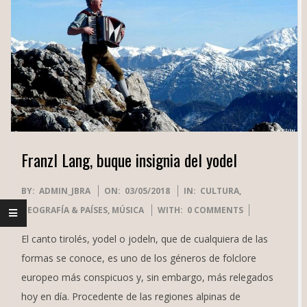
Franzl Lang, buque insignia del yodel
2018-
BY:
ADMIN_JBRA
ON:
03/05/2018
IN:
CULTURA
,
05-
GEOGRAFÍA & PAÍSES
,
MÚSICA
WITH:
0 COMMENTS
03
El canto tirolés, yodel o jodeln, que de cualquiera de las
formas se conoce, es uno de los géneros de folclore
europeo más conspicuos y, sin embargo, más relegados
hoy en día. Procedente de las regiones alpinas de